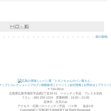
前の投稿
ナップ
|
コレクション
|
ブログ
|
移動販売
|
イベント
|
会社情報
|
お問合せ
|
プライバ
〒734-0014
広島県広島市南区宇品西2丁目16-51 ベイシティ宇品 フレスタ店内
ＴＥＬ：082-255-1224 営業時間：10:00～21:00
定休日：元旦のみ
アクセス：広島バスベイシティ宇品 バス停 徒歩1分
Copyright(C) TORON’S BAKERY All Right Reserved.