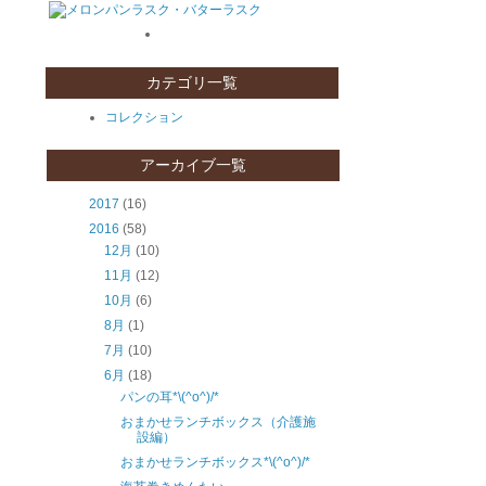
カテゴリ一覧
コレクション
アーカイブ一覧
2017
(16)
2016
(58)
12月
(10)
11月
(12)
10月
(6)
8月
(1)
7月
(10)
6月
(18)
パンの耳*\(^o^)/*
おまかせランチボックス（介護施
設編）
おまかせランチボックス*\(^o^)/*