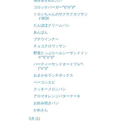
海苔巻きめんたい
コロッケバーガー*\(^o^)/*
トロンちゃんのサクサクカツサン
ドBOX
たんぽぽクリームパン
あんぱん
プチウインナー
チョコクロワッサン
野菜たっぷりヘルシーサンドイッ
チ*\(^o^)/*
パーティーサンドオードブル*\
(^o^)/*
おまかせランチボックス
ベーコンエピ
クッキーメロンパン
アロマオレンジバターケーキ
お好み焼きパン
かめさん
5月
(1)